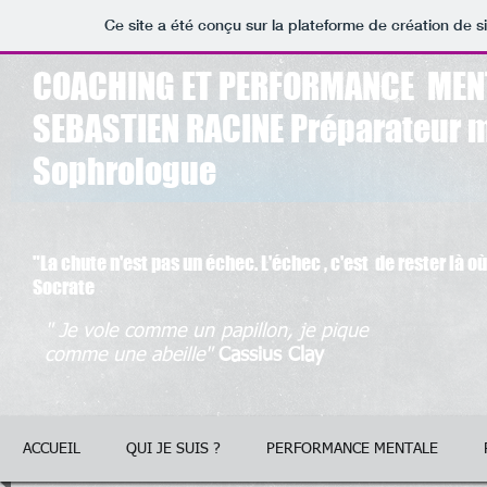
Ce site a été conçu sur la plateforme de création de s
COACHING ET PERFORMANCE MEN
SEBASTIEN RACINE Préparateur m
Sophrologue
"La chute n'est pas un échec. L'échec , c'est de rester là o
Socrate
" Je vole comme un papillon, je pique
comme une abeille"
Cassius Clay
ACCUEIL
QUI JE SUIS ?
PERFORMANCE MENTALE